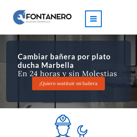
Ir
al
contenido
Main
Menu
Cambiar bañera por plato
ducha Marbella
En 24 horas y sin Molestias
¡Quiero sustituir mi bañera