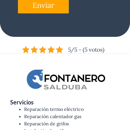
Enviar
5/5 - (5 votos)
Servicios
Reparación termo eléctrico
Reparación calentador gas
Reparación de grifos