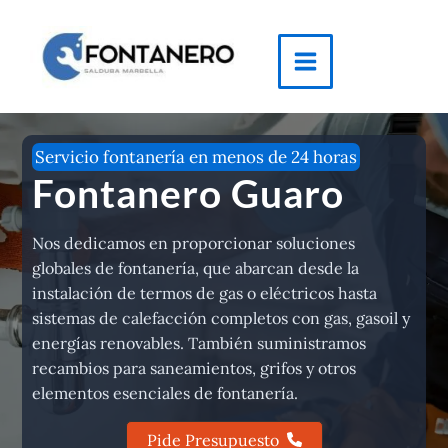
Ir
al
contenido
Main
Menu
Servicio fontanería en menos de 24 horas
Fontanero Guaro
Nos dedicamos en proporcionar soluciones
globales de fontanería, que abarcan desde la
instalación de termos de gas o eléctricos hasta
sistemas de calefacción completos con gas, gasoil y
energías renovables. También suministramos
recambios para saneamientos, grifos y otros
elementos esenciales de fontanería.
Pide Presupuesto