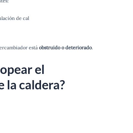
tes:
ulación de cal
tercambiador está
obstruido o deteriorado
.
ropear el
 la caldera?