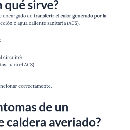
a qué sirve?
te encargado de
transferir el calor generado por la
acción o agua caliente sanitaria (ACS).
:
l circuito)
as, para el ACS)
 funcionar correctamente.
íntomas de un
e caldera averiado?